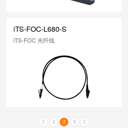
iTS-FOC-L680-S
iTS-FOC 光纤线
1
2
3