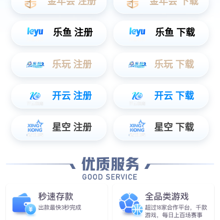
中央全隐起落系列、全新一代洗碗技能高能气泡
洗、嵌入式洗碗机G一、全新一代极火直喷燃气
灶、可折叠的 魔方灶 等一系列新品和新科技。
集成烹调中央，创始中国集成化厨电的 方太时
代
纵不雅中国厨电成长史，跟着烹调需求的多样
化及中国厨房空间遍及较小的抵牾日趋凸起，厨电