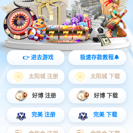
高峰
2026-07-09
当前的中国，各范畴履历了多年的技能进修与
追逐，市场对于国际品牌的 技能崇敬 早已经最先
回归理性，而中国厨电也于体验、功效、外不雅、
设计、性价比等各方面都出现赶超之势。于如许的
时代配景下，中国厨电行业愈发需要自立摸索科技
立异进级的意识及决定信念。
于3月16日进行的 年夜隐在智 翩然所致 方太
2022旗舰新品上市发布会上，方太以树立 对峙立
异科技 攀缘厨电科技新岑岭 为主题，分享了 产物
自傲、理念自傲、立异自傲 三年夜引领性实践，并
向外界公布了将与国度航天院所开展结合课题研
究。同时，发布了集成烹调中央Z系列、集成烹调